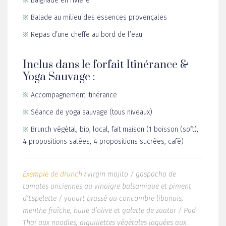
※
Baignade en rivière
※
Balade au milieu des essences provençales
※
Repas d’une cheffe au bord de l’eau
Inclus dans le forfait Itinérance &
Yoga Sauvage :
※
Accompagnement itinérance
※
Séance de yoga sauvage (tous niveaux)
※
Brunch végétal, bio, local, fait maison (1 boisson (soft),
4 propositions salées, 4 propositions sucrées, café)
Exemple de drunch
:
virgin mojito / gaspacho de
tomates anciennes au vinaigre balsamique et piment
d’Espelette / yaourt brassé au concombre libanais,
menthe fraîche, huile d’olive et galette de zaatar / Pad