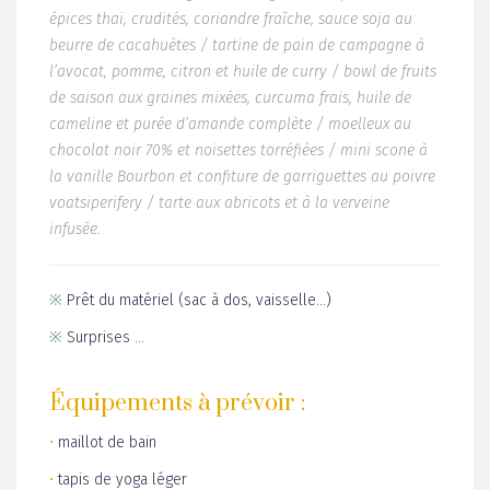
Thaï aux noodles, aiguillettes végétales laquées aux
épices thaï, crudités, coriandre fraîche, sauce soja au
beurre de cacahuètes / tartine de pain de campagne à
l’avocat, pomme, citron et huile de curry / bowl de fruits
de saison aux graines mixées, curcuma frais, huile de
cameline et purée d’amande complète / moelleux au
chocolat noir 70% et noisettes torréfiées / mini scone à
la vanille Bourbon et confiture de garriguettes au poivre
voatsiperifery / tarte aux abricots et à la verveine
infusée.
※
Prêt du matériel (sac à dos, vaisselle…)
※
Surprises …
Équipements
à prévoir :
•
maillot de bain