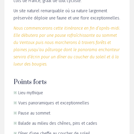
cols de France, graal de tout cycliste.
Un site naturel remarquable où sa nature largement
préservée déploie une faune et une flore exceptionnelles.
Nous commencerons cette itinérance en fin d’après-midi.
Elle débutera par une pause rafraîchissante au sommet
du Ventoux puis nous marcherons à travers forêts et
plaines jusqu’au pâturage dont le panorama enchanteur
servira d’écrin pour un dîner au coucher du soleil et à la
lueur des bougies.
Points forts
※
Lieu mythique
※
Vues panoramiques et exceptionnelles
※
Pause au sommet
※
Balade au milieu des chênes, pins et cades
※
Dîner d’une cheffe au coucher de soleil