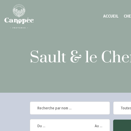
ACCUEIL
CH
Sault & le Ch
Toutes