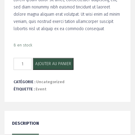
sed diam nonummy nibh euismod tincidunt ut laoreet
dolore magna aliquam erat volutpat. Ut wisi enim ad minim
veniam, quis nostrud exerci tation ullamcorper suscipit
lobortis nisl ut aliquip ex ea commodo consequat
8 en stock
quantité
AJOUTER AU PANIER
de
Sur
CATÉGORIE :
Uncategorized
le
ÉTIQUETTE :
Event
Pont
(14/08/2023)
DESCRIPTION