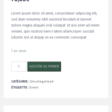
Lorem ipsum dolor sit amet, consectetuer adipiscing elit,
sed diam nonummy nibh euismod tincidunt ut laoreet
dolore magna aliquam erat volutpat. Ut wisi enim ad minim
veniam, quis nostrud exerci tation ullamcorper suscipit
lobortis nisl ut aliquip ex ea commodo consequat
7 en stock
quantité
AJOUTER AU PANIER
de
Yoga
CATÉGORIE :
Uncategorized
&
ÉTIQUETTE :
Event
Brunch
:
Les
Cascades